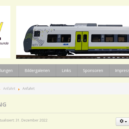
llungen
Bildergalerien
Links
Sponsoren
Impres
Anfahrt
Anfahrt
NG
ktualisiert: 31. Dezember 2022