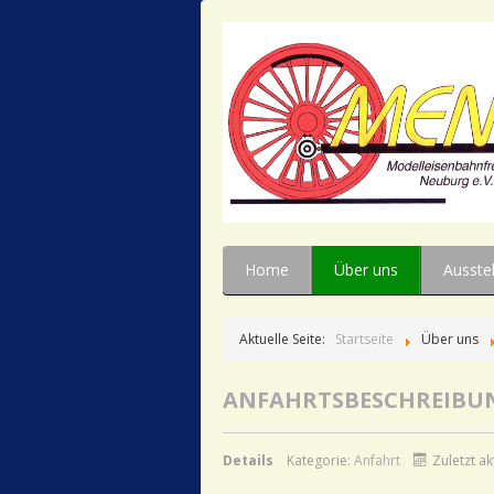
Home
Über uns
Ausste
Aktuelle Seite:
Startseite
Über uns
ANFAHRTSBESCHREIBU
Details
Kategorie:
Anfahrt
Zuletzt a