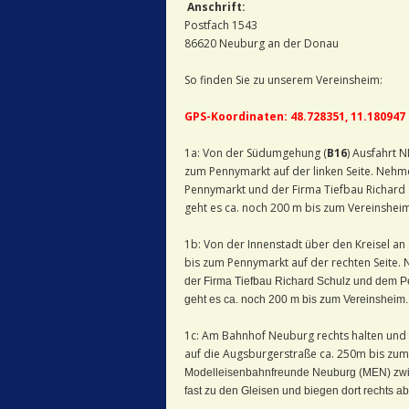
Anschrift:
Postfach 1543 Augsbur
86620 Neuburg an der Donau
So finden Sie zu unserem Vereinsheim:
GPS-Koordinaten: 48.728351, 11.180947
1a: Von der Südumgehung (
B16
) Ausfahrt 
zum Pennymarkt auf der linken Seite. Neh
Pennymarkt und der Firma Tiefbau Richard S
geht es ca. noch 200 m bis zum Vereinshei
1b: Von der Innenstadt über den Kreisel a
bis zum Pennymarkt auf der rechten Seite. 
der Firma Tiefbau Richard Schulz und dem 
geht es ca. noch 200 m bis zum Vereinsheim.
1c: Am Bahnhof Neuburg rechts halten und 
auf die Augsburgerstraße ca. 250m bis zum 
Modelleisenbahnfreunde Neuburg (MEN) zwi
fast zu den Gleisen und biegen dort rechts a